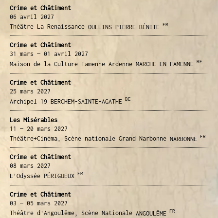
Crime et Châtiment
06 avril
2027
FR
Théâtre La Renaissance
OULLINS-PIERRE-BÉNITE
Crime et Châtiment
31 mars — 01 avril
2027
BE
Maison de la Culture Famenne-Ardenne
MARCHE-EN-FAMENNE
Crime et Châtiment
25 mars
2027
BE
Archipel 19
BERCHEM-SAINTE-AGATHE
Les Misérables
11 — 20 mars
2027
FR
Théâtre+Cinéma, Scène nationale Grand Narbonne
NARBONNE
Crime et Châtiment
08 mars
2027
FR
L'Odyssée
PÉRIGUEUX
Crime et Châtiment
03 — 05 mars
2027
FR
Théâtre d'Angoulême, Scène Nationale
ANGOULÊME