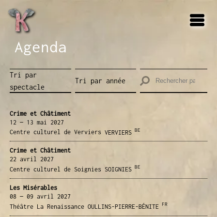
LES
MAD
FR
EN
CAR
Agenda
LE 
KOU
Tri par
Tri par année
Agend
spectacle
Média
Prolo
Crime et Châtiment
12 — 13 mai
2027
Conta
BE
Centre culturel de Verviers
VERVIERS
Crime et Châtiment
22 avril
2027
BE
Centre culturel de Soignies
SOIGNIES
Les Misérables
08 — 09 avril
2027
FR
Théâtre La Renaissance
OULLINS-PIERRE-BÉNITE