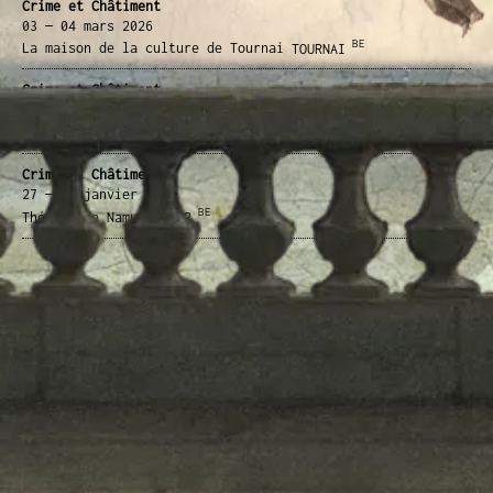
Crime et Châtiment
03 — 04 mars
2026
BE
La maison de la culture de Tournai
TOURNAI
Crime et Châtiment
01 mars
2026
BE
Maison des cultures
MOLENBEEK, BRUXELLES
Crime et Châtiment
27 — 31 janvier
2026
BE
Théâtre de Namur
NAMUR